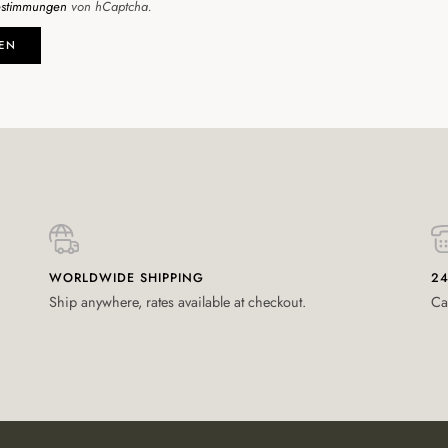
estimmungen
von hCaptcha.
EN
WORLDWIDE SHIPPING
24
Ship anywhere, rates available at checkout.
Ca