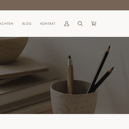
ACHTEN
BLOG
KONTAKT
Mein
Suchen
Einkaufswagen
(0)
Account