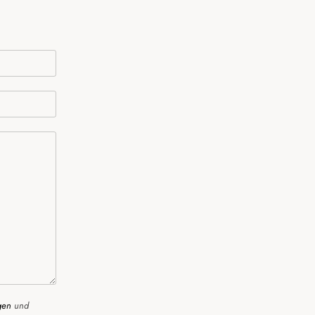
gen
und